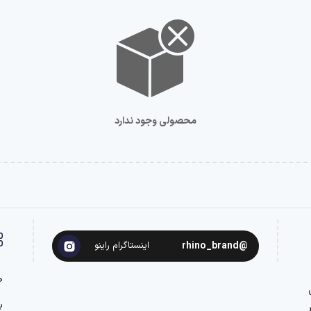
محصولی وجود ندارد
@rhino_brand
اینستاگرام راینو
ص
ن
ب
ر